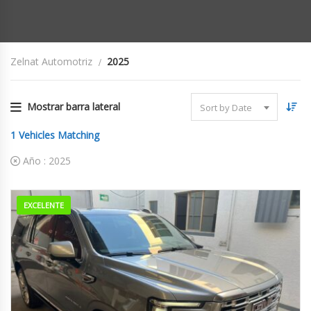
Zelnat Automotriz
2025
Mostrar barra lateral
Sort by Date
1
Vehicles Matching
Año :
2025
EXCELENTE