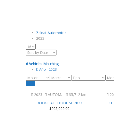
Zelnat Automotriz
2023
6
Vehicles Matching
Año :
2023
Reset
Excelente
2023
AUTOM...
35,712 km
20
DODGE ATTITUDE SE 2023
CH
$
205,000.00