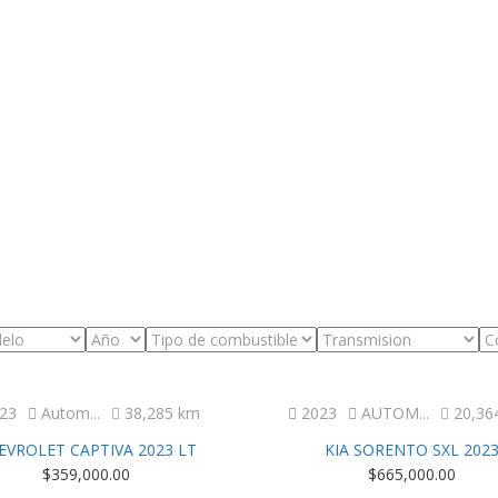
Excelente
Excelente
23
Autom...
38,285 km
2023
AUTOM...
20,36
EVROLET CAPTIVA 2023 LT
KIA SORENTO SXL 202
$
359,000.00
$
665,000.00