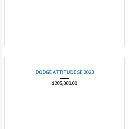
2023
AUTOM...
35,712 km
EXCELENTE
DODGE ATTITUDE SE 2023
$
205,000.00