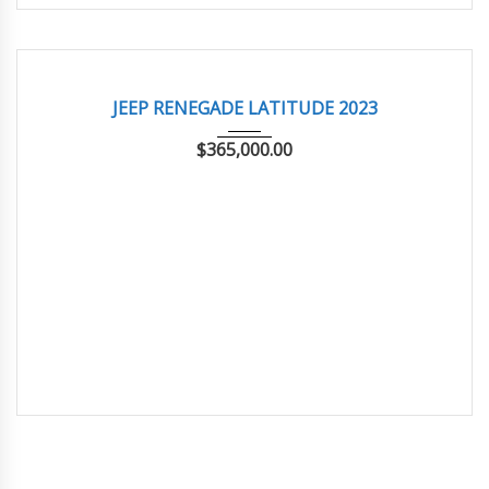
2023
AUTOM...
57,118 km
EXCELENTE
JEEP RENEGADE LATITUDE 2023
$
365,000.00