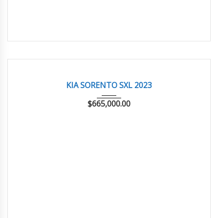
2023
AUTOM...
20,364 km
EXCELENTE
KIA SORENTO SXL 2023
$
665,000.00