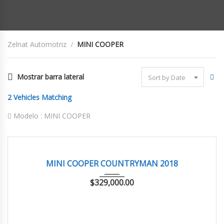
Zelnat Automotriz
MINI COOPER
Mostrar barra lateral
Sort by Date
2
Vehicles Matching
Modelo :
MINI COOPER
2018
AUTOM...
75,742 km
EXCELENTE
MINI COOPER COUNTRYMAN 2018
$
329,000.00