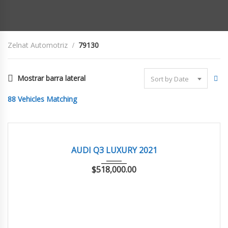
Zelnat Automotriz
79130
Mostrar barra lateral
Sort by Date
88
Vehicles Matching
2021
AUTOM...
79,130 km
EXCELENTE
AUDI Q3 LUXURY 2021
$
518,000.00