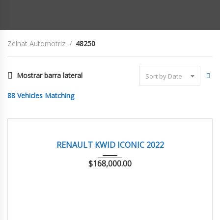
Zelnat Automotriz
48250
Mostrar barra lateral
Sort by Date
88
Vehicles Matching
2022
ESTAN...
48,250 km
EXCELENTE
RENAULT KWID ICONIC 2022
$
168,000.00