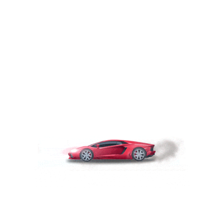
Año
2019
Marca
HYUNDAI
Modelo
ACCENT
Tipo
hatchback
Condición
Excelente
Kilometraje
69,023
Transmision
AUTOMATICA
Motor
1.6
Tipo de combustible
GASOLINA
Color exterior
PLATA
Color Interior
GRIS
Número de inventario
1011
Programar una prueba de conducción